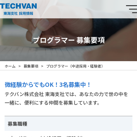
テ
me
ク
バ
ン
プログラマー 募集要項
株
式
会
Breadcrumbs
社
ホーム
募集要項
プログラマー（中途採用・経験者）
東
微経験からでもOK！3名募集中！
海
支
テクバン株式会社 東海支社では、あなたの力で世の中を
社
一緒に、便利にする仲間を募集しています。
採
用
募集職種
サ
イ